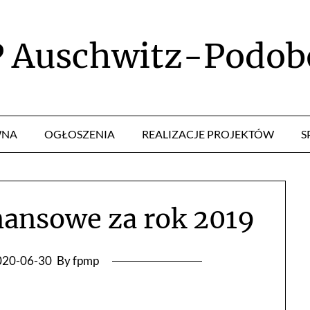
P Auschwitz-Podob
WNA
OGŁOSZENIA
REALIZACJE PROJEKTÓW
S
nansowe za rok 2019
020-06-30
By fpmp