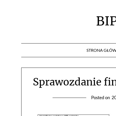
Skip
to
content
BI
STRONA GŁÓ
Sprawozdanie fi
Posted on
2