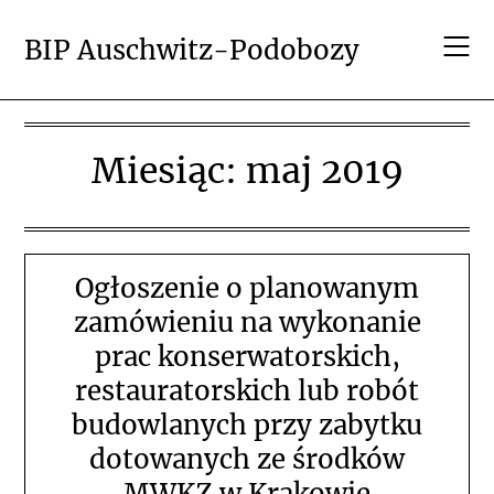
Skip
to
BIP Auschwitz-Podobozy
content
Miesiąc:
maj 2019
Ogłoszenie o planowanym
zamówieniu na wykonanie
prac konserwatorskich,
restauratorskich lub robót
budowlanych przy zabytku
dotowanych ze środków
MWKZ w Krakowie